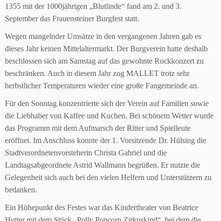
1355 mit der 1000jährigen „Blutlinde“ fand am 2. und 3.
September das Frauensteiner Burgfest statt.
Wegen mangelnder Umsätze in den vergangenen Jahren gab es
dieses Jahr keinen Mittelaltermarkt. Der Burgverein hatte deshalb
beschlossen sich am Samstag auf das gewohnte Rockkonzert zu
beschränken. Auch in diesem Jahr zog MALLET trotz sehr
herbstlicher Temperaturen wieder eine große Fangemeinde an.
Für den Sonntag konzentrierte sich der Verein auf Familien sowie
die Liebhaber von Kaffee und Kuchen. Bei schönem Wetter wurde
das Programm mit dem Aufmarsch der Ritter und Spielleute
eröffnet. Im Anschluss konnte der 1. Vorsitzende Dr. Hülsing die
Stadtverordnetenvorsteherin Christa Gabriel und die
Landtagsabgeordnete Astrid Wallmann begrüßen. Er nutzte die
Gelegenheit sich auch bei den vielen Helfern und Unterstützern zu
bedanken.
Ein Höhepunkt des Festes war das Kindertheater von Beatrice
Hutter mit dem Stück „Polly Popcorn Zirkuskind“, bei dem die